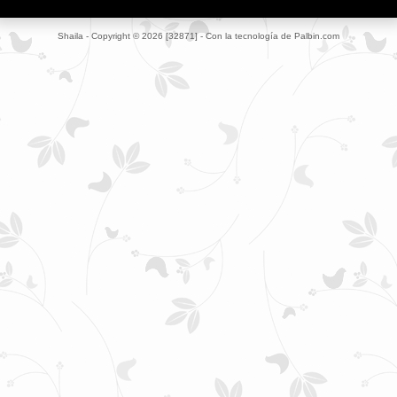
Shaila
- Copyright © 2026 [32871] - Con la tecnología de Palbin.com