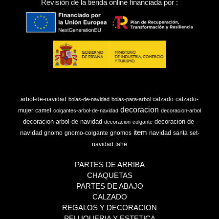
Revisión de la tienda online financiada por :
arbol-de-navidad
calzado
calzado-
bolas-de-navidad
bolas-para-arbol
decoracion
mujer
camel
colgantes-arbol-de-navidad
decoracion-arbol
decoracion-arbol-de-navidad
decoracion-de-
decoracion-colgante
item
navidad
navidad
gnomo
gnomo-colgante
gnomos
santa
set-
navidad
tahe
PARTES DE ARRIBA
CHAQUETAS
PARTES DE ABAJO
CALZADO
REGALOS Y DECORACION
PELUQUERIA Y ESTETICA