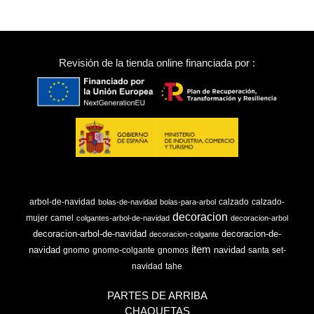
Revisión de la tienda online financiada por :
arbol-de-navidad
calzado
calzado-
bolas-de-navidad
bolas-para-arbol
decoracion
mujer
camel
colgantes-arbol-de-navidad
decoracion-arbol
decoracion-arbol-de-navidad
decoracion-de-
decoracion-colgante
item
navidad
navidad
gnomo
gnomo-colgante
gnomos
santa
set-
navidad
tahe
PARTES DE ARRIBA
CHAQUETAS