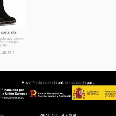
 caña alta
esta agotado en
formaros por
p de...
€
39,45 €
Revisión de la tienda online financiada por :
PARTES DE ARRIBA
ado