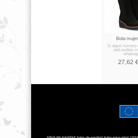
Bota mujer
Si algun numero 
web podeis in
whatsap
27,62 
arbol-de-navidad
calz
bolas-de-navidad
bolas-para-arbol