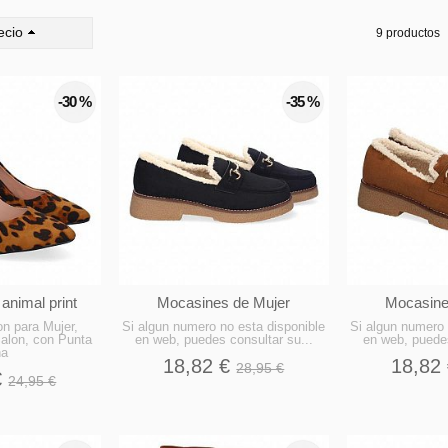
ecio
9 productos
-30 %
-35 %
animal print
Mocasines de Mujer
Mocasine
n para Mujer,
Si algun numero no esta disponible
Si algun numero 
alon, con Punta
en web, puedes consultar su...
en web, puedes
na
18,82 €
18,82
28,95 €
€
24,95 €