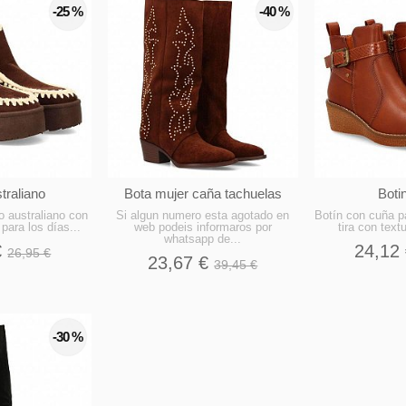
-25 %
-40 %
traliano
Bota mujer caña tachuelas
Boti
o australiano con
Si algun numero esta agotado en
Botín con cuña p
 para los días...
web podeis informaros por
tira con text
whatsapp de...
€
24,12
26,95 €
23,67 €
39,45 €
-30 %