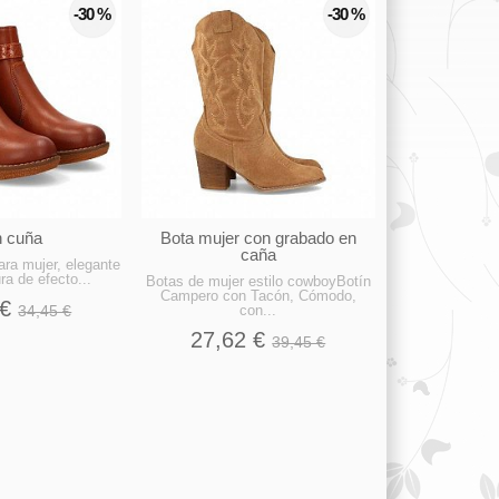
-30 %
-30 %
n cuña
Bota mujer con grabado en
caña
ara mujer, elegante
ura de efecto...
Botas de mujer estilo cowboyBotín
Campero con Tacón, Cómodo,
 €
34,45 €
con...
27,62 €
39,45 €