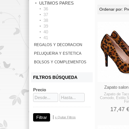
ULTIMOS PARES
36
Ordenar por:
Pr
37
38
39
40
41
REGALOS Y DECORACION
PELUQUERIA Y ESTETICA
BOLSOS Y COMPLEMENTOS
FILTROS BÚSQUEDA
Zapato salon 
Precio
Zapato de Taco
Comodo, Estilo S
Fi
17,47 
|
x Quitar Filtros