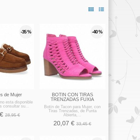
-35 %
-40 %
s de Mujer
BOTIN CON TIRAS
TRENZADAS FUXIA
no esta disponible
 consultar su...
Botín de Tacon para Mujer, con
Tiras Trenzadas, de Punta
 €
28,95 €
Abierta,...
20,07 €
33,45 €