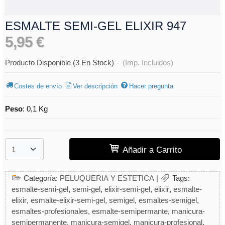
ESMALTE SEMI-GEL ELIXIR 947
5,95 €
Producto Disponible
(3 En Stock)
-
(Imp. Incluidos)
Costes de envío
Ver descripción
Hacer pregunta
Peso
:
0,1 Kg
Añadir a Carrito
Categoría:
PELUQUERIA Y ESTETICA
|
Tags:
esmalte-semi-gel
semi-gel
elixir-semi-gel
elixir
esmalte-
elixir
esmalte-elixir-semi-gel
semigel
esmaltes-semigel
esmaltes-profesionales
esmalte-semipermante
manicura-
semipermanente
manicura-semigel
manicura-profesional