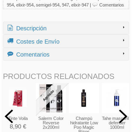
954
elixir-954
semigel-954
947
elixir-947
|
Comentarios
Descripción
Costes de Envío
Comentarios
PRODUCTOS RELACIONADOS
Agotado
Tinte Voila
Salerm Color
Champú
Tahe mascarilla
Reverse
hidratante Low
defender
8,90 €
2x200ml
Poo Magic
1000ml
Rizos