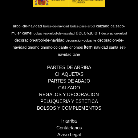
arbol-de-navidad
calzado
calzado-
bolas-de-navidad
bolas-para-arbol
decoracion
mujer
camel
colgantes-arbol-de-navidad
decoracion-arbol
decoracion-arbol-de-navidad
decoracion-de-
decoracion-colgante
item
navidad
navidad
gnomo
gnomo-colgante
gnomos
santa
set-
navidad
tahe
PARTES DE ARRIBA
CHAQUETAS
PARTES DE ABAJO
CALZADO
REGALOS Y DECORACION
PELUQUERIA Y ESTETICA
BOLSOS Y COMPLEMENTOS
Ir arriba
Contáctanos
Aviso Legal