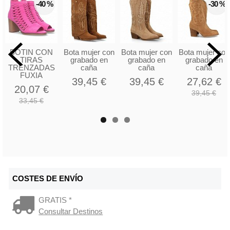
-40 %
-30 %
BOTIN CON
Bota mujer con
Bota mujer con
Bota mujer con
TIRAS
grabado en
grabado en
grabado en
TRENZADAS
caña
caña
caña
FUXIA
39,45 €
39,45 €
27,62 €
20,07 €
39,45 €
33,45 €
COSTES DE ENVÍO
GRATIS *
Consultar Destinos