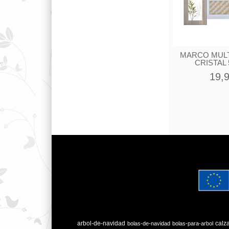
MARCO MUL
CRISTAL 
19,
arbol-de-navidad
calz
bolas-de-navidad
bolas-para-arbol