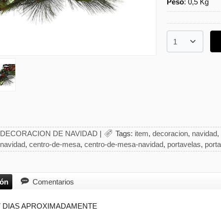
Peso
:
0,5 Kg
DECORACION DE NAVIDAD
|
Tags:
item
decoracion
navidad
-navidad
centro-de-mesa
centro-de-mesa-navidad
portavelas
port
ión
Comentarios
7 DIAS APROXIMADAMENTE