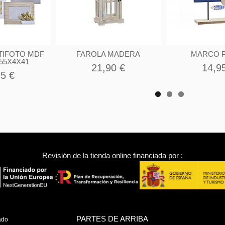
TIFOTO MDF
FAROLA MADERA
MARCO 
55X4X41
21,90 €
14,9
95 €
Revisión de la tienda online financiada por :
PARTES DE ARRIBA
ado