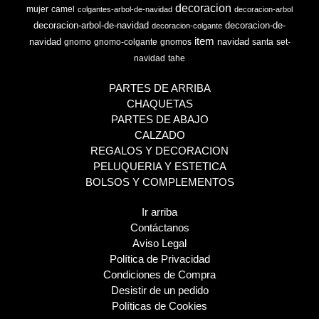
decoracion
mujer
camel
colgantes-arbol-de-navidad
decoracion-arbol
decoracion-arbol-de-navidad
decoracion-de-
decoracion-colgante
item
navidad
navidad
gnomo
gnomo-colgante
gnomos
santa
set-
navidad
tahe
PARTES DE ARRIBA
CHAQUETAS
PARTES DE ABAJO
CALZADO
REGALOS Y DECORACION
PELUQUERIA Y ESTETICA
BOLSOS Y COMPLEMENTOS
Ir arriba
Contáctanos
Aviso Legal
Política de Privacidad
Condiciones de Compra
Desistir de un pedido
Políticas de Cookies