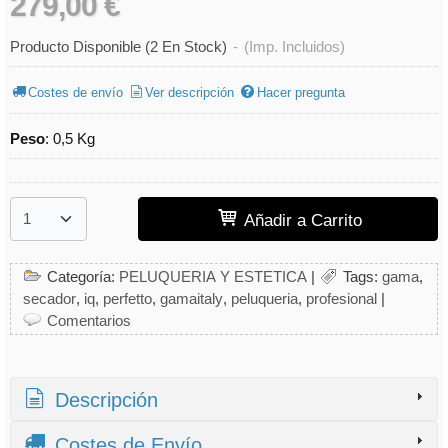
279,00 €
Producto Disponible
(2 En Stock)
-
(Imp. Incluidos)
Costes de envío
Ver descripción
Hacer pregunta
Peso
:
0,5 Kg
Añadir a Carrito
Categoría:
PELUQUERIA Y ESTETICA
|
Tags:
gama
secador
iq
perfetto
gamaitaly
peluqueria
profesional
|
Comentarios
Descripción
Costes de Envío