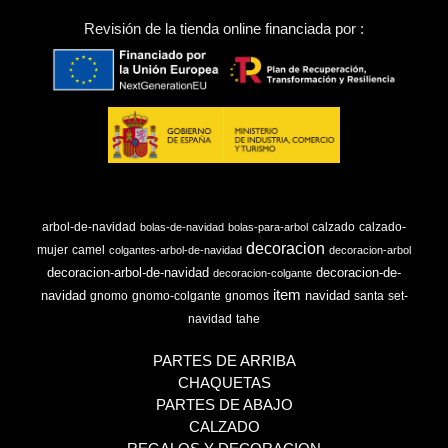
Revisión de la tienda online financiada por :
arbol-de-navidad
calzado
calzado-
bolas-de-navidad
bolas-para-arbol
decoracion
mujer
camel
colgantes-arbol-de-navidad
decoracion-arbol
decoracion-arbol-de-navidad
decoracion-de-
decoracion-colgante
item
navidad
navidad
gnomo
gnomo-colgante
gnomos
santa
set-
navidad
tahe
PARTES DE ARRIBA
CHAQUETAS
PARTES DE ABAJO
CALZADO