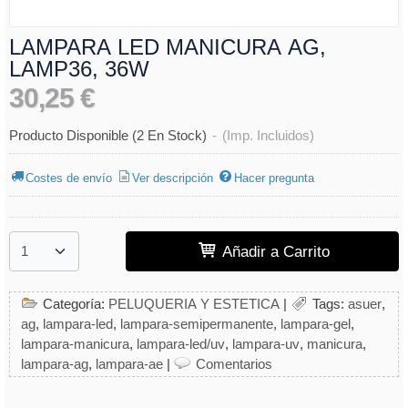
LAMPARA LED MANICURA AG,
LAMP36, 36W
30,25 €
Producto Disponible
(2 En Stock)
-
(Imp. Incluidos)
Costes de envío
Ver descripción
Hacer pregunta
Añadir a Carrito
Categoría:
PELUQUERIA Y ESTETICA
|
Tags:
asuer
ag
lampara-led
lampara-semipermanente
lampara-gel
lampara-manicura
lampara-led/uv
lampara-uv
manicura
lampara-ag
lampara-ae
|
Comentarios