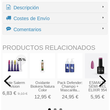
Descripción
Costes de Envío
Comentarios
PRODUCTOS RELACIONADOS
-25 %
Tinte Salerm
Oxidante
Pack Defender:
ESMALTE
vision
Biokera Natura
Champú +
SEMI-GEL
Color
Mascarilla...
ELIXIR 954
6,83 €
9,10 €
12,95 €
24,95 €
5,95 €