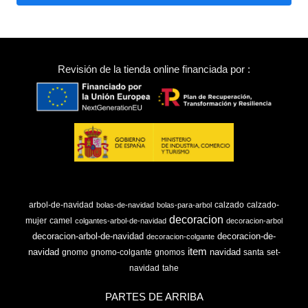
Revisión de la tienda online financiada por :
arbol-de-navidad
calzado
calzado-
bolas-de-navidad
bolas-para-arbol
decoracion
mujer
camel
colgantes-arbol-de-navidad
decoracion-arbol
decoracion-arbol-de-navidad
decoracion-de-
decoracion-colgante
item
navidad
navidad
gnomo
gnomo-colgante
gnomos
santa
set-
navidad
tahe
PARTES DE ARRIBA