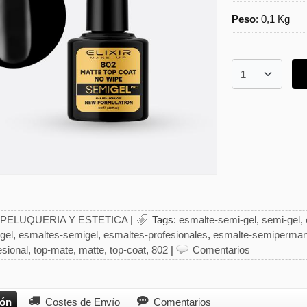
Peso
:
0,1 Kg
PELUQUERIA Y ESTETICA
|
Tags:
esmalte-semi-gel
semi-gel
gel
esmaltes-semigel
esmaltes-profesionales
esmalte-semiperman
sional
top-mate
matte
top-coat
802
|
Comentarios
ión
Costes de Envío
Comentarios