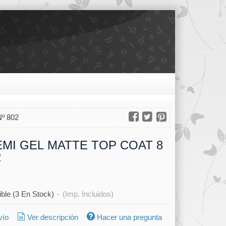
º 802
EMI GEL MATTE TOP COAT 8
2
ible
(3 En Stock)
-
(Imp. Incluidos)
vío
Ver descripción
Hacer una pregunta