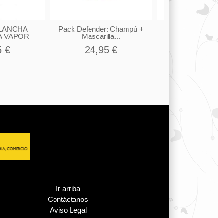
PLANCHA
Pack Defender: Champú +
CEPILLO BOL
A VAPOR
Mascarilla...
SYST
5 €
24,95 €
4,75 
Ir arriba
Contáctanos
Aviso Legal