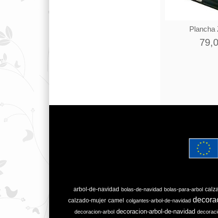
Plancha Z
79,
arbol-de-navidad
calz
bolas-de-navidad
bolas-para-arbol
decora
calzado-mujer
camel
colgantes-arbol-de-navidad
decoracion-arbol-de-navidad
decoracion-arbol
decoraci