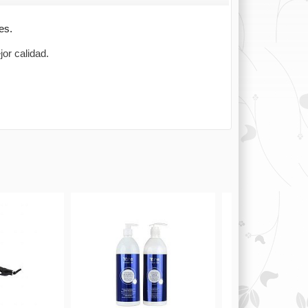
es.
or calidad.