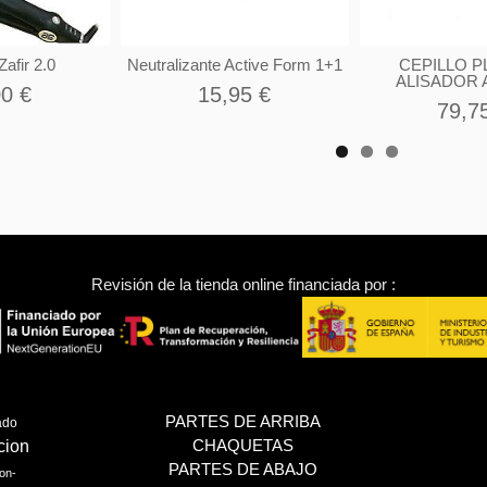
afir 2.0
Neutralizante Active Form 1+1
CEPILLO 
ALISADOR 
00 €
15,95 €
79,7
Revisión de la tienda online financiada por :
PARTES DE ARRIBA
ado
CHAQUETAS
cion
PARTES DE ABAJO
on-