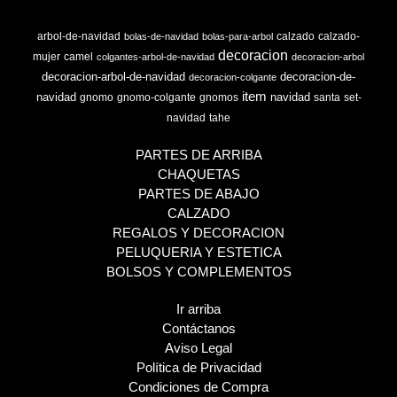
arbol-de-navidad
calzado
calzado-
bolas-de-navidad
bolas-para-arbol
decoracion
mujer
camel
colgantes-arbol-de-navidad
decoracion-arbol
decoracion-arbol-de-navidad
decoracion-de-
decoracion-colgante
item
navidad
navidad
gnomo
gnomo-colgante
gnomos
santa
set-
navidad
tahe
PARTES DE ARRIBA
CHAQUETAS
PARTES DE ABAJO
CALZADO
REGALOS Y DECORACION
PELUQUERIA Y ESTETICA
BOLSOS Y COMPLEMENTOS
Ir arriba
Contáctanos
Aviso Legal
Política de Privacidad
Condiciones de Compra