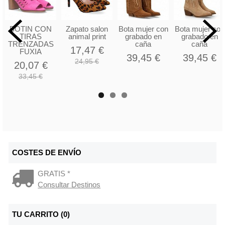
BOTIN CON
Zapato salon
Bota mujer con
Bota mujer con
TIRAS
animal print
grabado en
grabado en
TRENZADAS
caña
caña
17,47 €
FUXIA
39,45 €
39,45 €
24,95 €
20,07 €
33,45 €
COSTES DE ENVÍO
GRATIS *
Consultar Destinos
TU CARRITO (0)