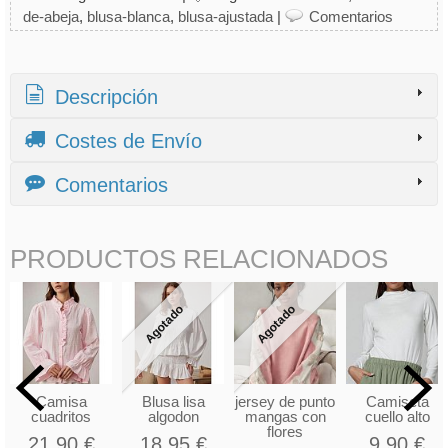
de-abeja
blusa-blanca
blusa-ajustada
|
Comentarios
Descripción
Costes de Envío
Comentarios
PRODUCTOS RELACIONADOS
Agotado
Agotado
Camisa
Blusa lisa
jersey de punto
Camiseta
cuadritos
algodon
mangas con
cuello alto
flores
21,90 €
18,95 €
9,90 €