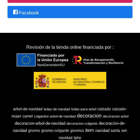
Facebook
Revisión de la tienda online financiada por :
arbol-de-navidad
calzado
calzado-
bolas-de-navidad
bolas-para-arbol
decoracion
mujer
camel
colgantes-arbol-de-navidad
decoracion-arbol
decoracion-arbol-de-navidad
decoracion-de-
decoracion-colgante
item
navidad
navidad
gnomo
gnomo-colgante
gnomos
santa
set-
navidad
tahe